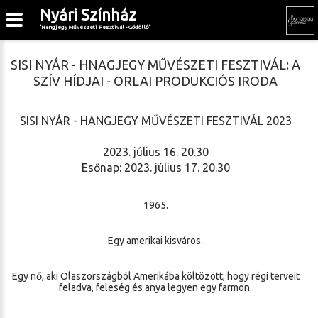
Nyári Színház
"Hangjegy Művészeti Fesztivál - Gödöllő"
SISI NYÁR - HNAGJEGY MŰVÉSZETI FESZTIVÁL: A
SZÍV HÍDJAI - ORLAI PRODUKCIÓS IRODA
SISI NYÁR - HANGJEGY MŰVÉSZETI FESZTIVÁL 2023
2023. július 16. 20.30
Esőnap: 2023. július 17. 20.30
1965.
Egy amerikai kisváros.
Egy nő, aki Olaszországból Amerikába költözött, hogy régi terveit
feladva, feleség és anya legyen egy farmon.