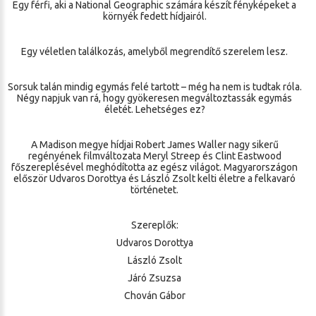
Egy férfi, aki a National Geographic számára készít fényképeket a
környék fedett hídjairól.
Egy véletlen találkozás, amelyből megrendítő szerelem lesz.
Sorsuk talán mindig egymás felé tartott – még ha nem is tudtak róla.
Négy napjuk van rá, hogy gyökeresen megváltoztassák egymás
életét. Lehetséges ez?
A Madison megye hídjai Robert James Waller nagy sikerű
regényének filmváltozata Meryl Streep és Clint Eastwood
főszereplésével meghódította az egész világot. Magyarországon
először Udvaros Dorottya és László Zsolt kelti életre a felkavaró
történetet.
Szereplők:
Udvaros Dorottya
László Zsolt
Járó Zsuzsa
Chován Gábor