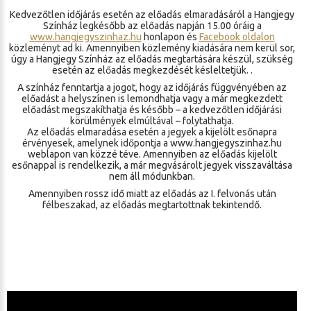
Kedvezőtlen időjárás esetén az előadás elmaradásáról a Hangjegy
Színház legkésőbb az előadás napján 15.00 óráig a
www.hangjegyszinhaz.hu
honlapon és
Facebook oldalon
közleményt ad ki. Amennyiben közlemény kiadására nem kerül sor,
úgy a Hangjegy Színház az előadás megtartására készül, szükség
esetén az előadás megkezdését késleltetjük. .
A színház fenntartja a jogot, hogy az időjárás függvényében az
előadást a helyszínen is lemondhatja vagy a már megkezdett
előadást megszakíthatja és később – a kedvezőtlen időjárási
körülmények elmúltával – folytathatja.
Az előadás elmaradása esetén a jegyek a kijelölt esőnapra
érvényesek, amelynek időpontja a www.hangjegyszinhaz.hu
weblapon van közzé téve. Amennyiben az előadás kijelölt
esőnappal is rendelkezik, a már megvásárolt jegyek visszaváltása
nem áll módunkban.
Amennyiben rossz idő miatt az előadás az I. felvonás után
félbeszakad, az előadás megtartottnak tekintendő.