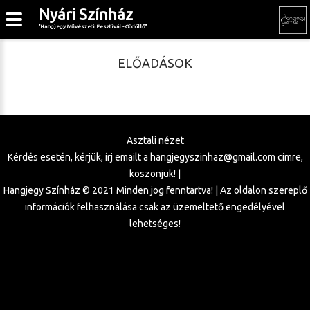
Nyári Színház
"Hangjegy Művészeti Fesztivál - Gödöllő"
ELŐADÁSOK
Asztali nézet
Kérdés esetén, kérjük, írj emailt a
hangjegyszinhaz@gmail.com
címre,
köszönjük! |
Hangjegy Színház © 2021 Minden jog fenntartva! | Az oldalon szereplő
információk felhasználása csak az üzemeltető engedélyével
lehetséges!