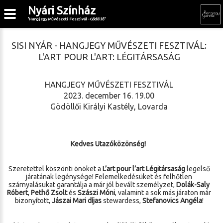
Nyári Színház
"Hangjegy Művészeti Fesztivál - Gödöllő"
SISI NYÁR - HANGJEGY MŰVÉSZETI FESZTIVÁL:
L'ART POUR L'ART: LÉGITÁRSASÁG
HANGJEGY MŰVÉSZETI FESZTIVÁL
2023. december 16. 19.00
Gödöllői Királyi Kastély, Lovarda
Kedves Utazóközönség!
Szeretettel köszönti önöket a
L’art pour l’art Légitársaság
legelső
járatának legénysége! Felemelkedésüket és felhőtlen
szárnyalásukat garantálja a már jól bevált személyzet,
Dolák-Saly
Róbert
,
Pethő Zsolt
és
Szászi Móni
, valamint a sok más járaton már
bizonyított,
Jászai Mari díjas
stewardess,
Stefanovics Angéla
!