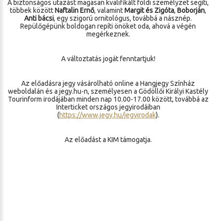
A biztonságos utazást magasan kvalifikált földi személyzet segíti,
többek között
Naftalin Ernő
, valamint
Margit és Zigóta
,
Boborján
,
Anti bácsi
, egy szigorú ornitológus, továbbá a násznép.
Repülőgépünk boldogan repíti önöket oda, ahová a végén
megérkeznek.
A változtatás jogát fenntartjuk!
Az előadásra jegy vásárolható online a Hangjegy Színház
weboldalán és a jegy.hu-n, személyesen a Gödöllői Királyi Kastély
Tourinform irodájában minden nap 10.00-17.00 között, továbbá az
Interticket országos jegyirodáiban
(
https://www.jegy.hu/jegyirodak
).
Az előadást a KIM támogatja.