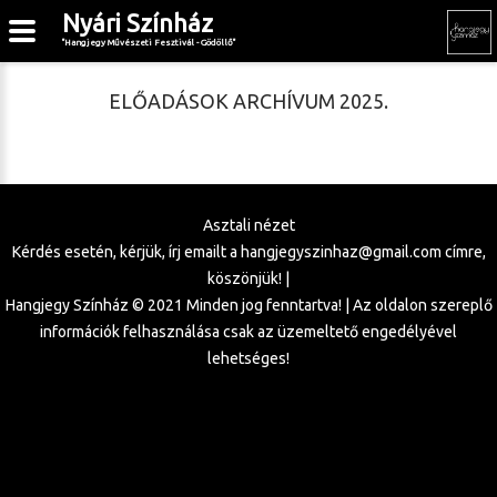
Nyári Színház
"Hangjegy Művészeti Fesztivál - Gödöllő"
ELŐADÁSOK ARCHÍVUM 2025.
Asztali nézet
Kérdés esetén, kérjük, írj emailt a
hangjegyszinhaz@gmail.com
címre,
köszönjük! |
Hangjegy Színház © 2021 Minden jog fenntartva! | Az oldalon szereplő
információk felhasználása csak az üzemeltető engedélyével
lehetséges!